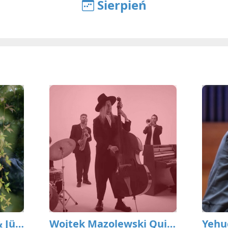
Sierpień
Vladyslav Sendecki & Jürgen Spiegel – JAZZ. Inauguracja nowego fortepianu koncertowego w starosądeckim Sokole
Wojtek Mazolewski Quintet - Prolog 8. Sącz Jazz Festivalu