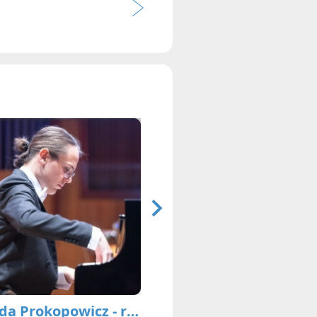
Yehuda Prokopowicz - recital (inauguracja nowego fortepianu koncertowego w starosądeckim Sokole)