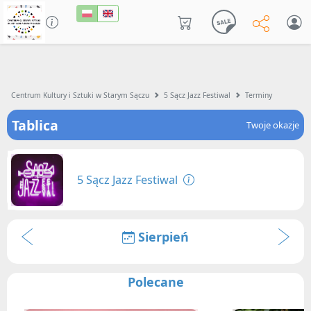
Centrum Kultury i Sztuki w Starym Sączu
5 Sącz Jazz Festiwal
Terminy
Tablica
Twoje okazje
5 Sącz Jazz Festiwal
Sierpień
Polecane