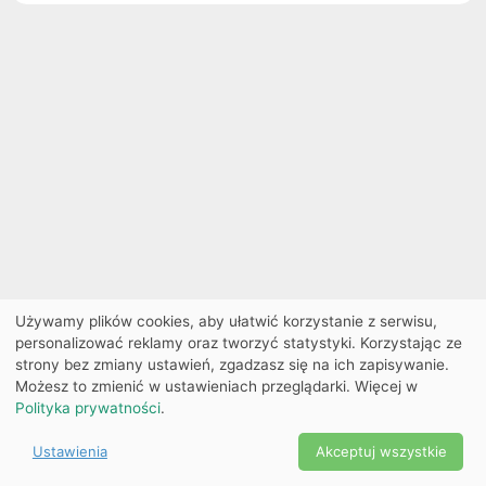
Używamy plików cookies, aby ułatwić korzystanie z serwisu,
personalizować reklamy oraz tworzyć statystyki. Korzystając ze
strony bez zmiany ustawień, zgadzasz się na ich zapisywanie.
Możesz to zmienić w ustawieniach przeglądarki. Więcej w
Polityka prywatności
.
Ustawienia
Akceptuj wszystkie
Powered by Copyright ©
Ekobilet
2026
|
Ustawienia
2026
cookies