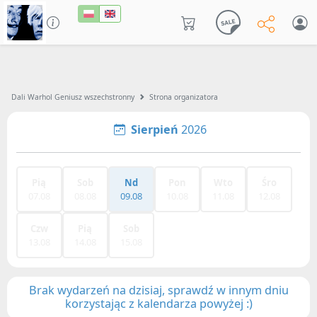
Dali Warhol Geniusz wszechstronny
Strona organizatora
Sierpień
2026
Pią
Sob
Nd
Pon
Wto
Śro
07.08
08.08
09.08
10.08
11.08
12.08
Czw
Pią
Sob
13.08
14.08
15.08
Brak wydarzeń na dzisiaj, sprawdź w innym dniu
korzystając z kalendarza powyżej :)