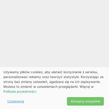
Używamy plików cookies, aby ułatwić korzystanie z serwisu,
personalizować reklamy oraz tworzyć statystyki. Korzystając ze
strony bez zmiany ustawień, zgadzasz się na ich zapisywanie.
Możesz to zmienić w ustawieniach przeglądarki. Więcej w
Polityka prywatności
.
Ustawienia
Akceptuj wszystkie
Powered by Copyright ©
Ekobilet
2026
|
Ustawienia
2026
cookies