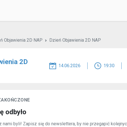
ń Objawienia 2D NAP
Dzień Objawienia 2D NAP
wienia 2D
14.06.2026
19:30
 ZAKOŃCZONE
ię odbyło
 nami byli! Zapisz się do newslettera, by nie przegapić kolejny