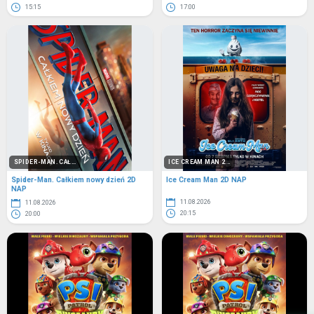
15:15
17:00
SPIDER-MAN. CAŁ...
ICE CREAM MAN 2...
Spider-Man. Całkiem nowy dzień 2D
Ice Cream Man 2D NAP
NAP
11.08.2026
11.08.2026
20:15
20:00