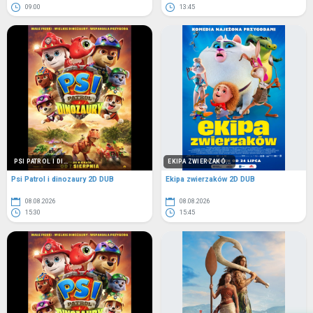
09:00
13:45
PSI PATROL I DI...
EKIPA ZWIERZAKÓ...
Psi Patrol i dinozaury 2D DUB
Ekipa zwierzaków 2D DUB
08.08.2026
08.08.2026
15:30
15:45