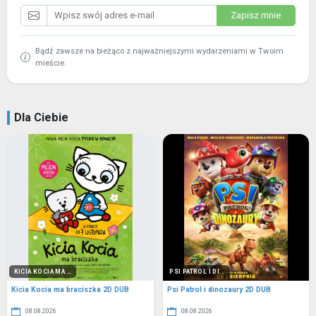
Zapisz mnie
Bądź zawsze na bieżąco z najważniejszymi wydarzeniami w Twoim
mieście.
Dla Ciebie
KICIA KOCIA MA ...
PSI PATROL I DI...
Kicia Kocia ma braciszka 2D DUB
Psi Patrol i dinozaury 2D DUB
08.08.2026
08.08.2026