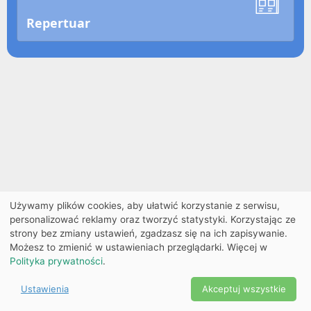
Repertuar
Używamy plików cookies, aby ułatwić korzystanie z serwisu,
personalizować reklamy oraz tworzyć statystyki. Korzystając ze
strony bez zmiany ustawień, zgadzasz się na ich zapisywanie.
Możesz to zmienić w ustawieniach przeglądarki. Więcej w
Polityka prywatności
.
Ustawienia
Akceptuj wszystkie
Powered by Copyright ©
Ekobilet
2026
|
Ustawienia
2026
cookies