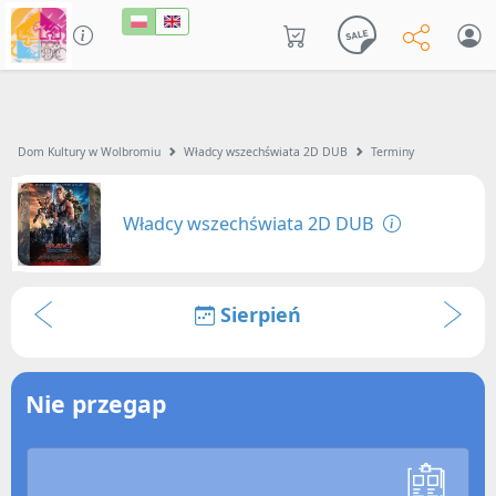
Dom Kultury w Wolbromiu
Władcy wszechświata 2D DUB
Terminy
Władcy wszechświata 2D DUB
Sierpień
Nie przegap