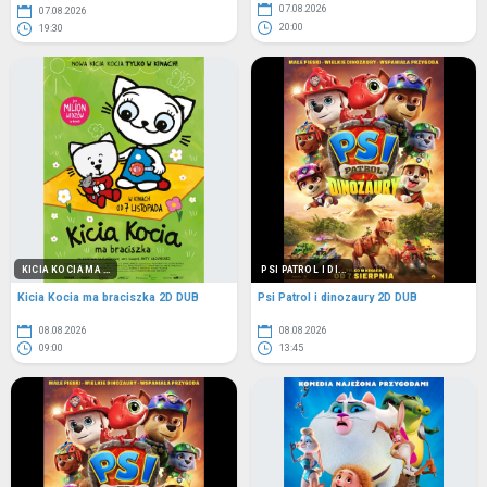
07.08.2026
07.08.2026
20:00
19:30
KICIA KOCIA MA ...
PSI PATROL I DI...
Kicia Kocia ma braciszka 2D DUB
Psi Patrol i dinozaury 2D DUB
08.08.2026
08.08.2026
09:00
13:45