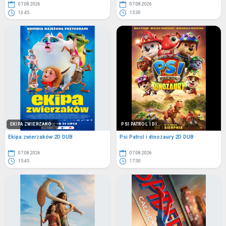
07.08.2026
07.08.2026
13:45
15:30
EKIPA ZWIERZAKÓ...
PSI PATROL I DI...
Ekipa zwierzaków 2D DUB
Psi Patrol i dinozaury 2D DUB
07.08.2026
07.08.2026
15:45
17:30