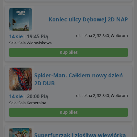
Koniec ulicy Dębowej 2D NAP
ul. Leśna 2, 32-340, Wolbrom
14 sie
19:45 Pią
|
Sala: Sala Widowiskowa
Kup bilet
Spider-Man. Całkiem nowy dzień
2D DUB
ul. Leśna 2, 32-340, Wolbrom
14 sie
20:00 Pią
|
Sala: Sala Kameralna
Kup bilet
Superfutrzak i złośliwa wiewiórka