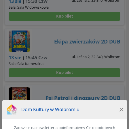
ul. Leśna 2, 32-340, Wolbrom
13 sie
15:30 Czw
|
Sala: Sala Widowiskowa
Kup bilet
Ekipa zwierzaków 2D DUB
ul. Leśna 2, 32-340, Wolbrom
13 sie
15:45 Czw
|
Sala: Sala Kameralna
Kup bilet
Psi Patrol i dinozaury 2D DUB
Dom Kultury w Wolbromiu
ul. Leśna 2, 32-340, Wolbrom
13 sie
17:30 Czw
|
Sala: Sala Widowiskowa
Zapisz się na newsletter, a poinformujemy Cię o podobnych