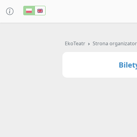
EkoTeatr
Strona organizato
Bile