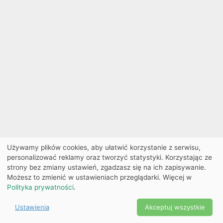
Używamy plików cookies, aby ułatwić korzystanie z serwisu,
personalizować reklamy oraz tworzyć statystyki. Korzystając ze
strony bez zmiany ustawień, zgadzasz się na ich zapisywanie.
Możesz to zmienić w ustawieniach przeglądarki. Więcej w
Polityka prywatności
.
Ustawienia
Akceptuj wszystkie
Powered by Copyright ©
Ekobilet
2026
|
Ustawienia
2026
cookies