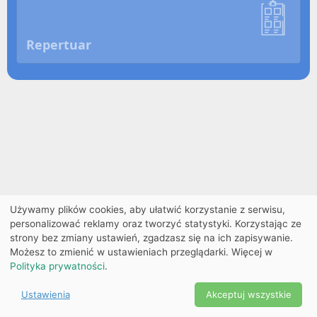
Repertuar
Używamy plików cookies, aby ułatwić korzystanie z serwisu,
personalizować reklamy oraz tworzyć statystyki. Korzystając ze
strony bez zmiany ustawień, zgadzasz się na ich zapisywanie.
Możesz to zmienić w ustawieniach przeglądarki. Więcej w
Polityka prywatności
.
Ustawienia
Akceptuj wszystkie
Powered by Copyright ©
Ekobilet
2026
|
Ustawienia
2026
cookies