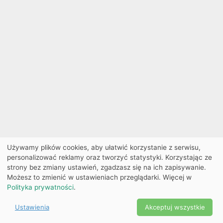
Używamy plików cookies, aby ułatwić korzystanie z serwisu,
personalizować reklamy oraz tworzyć statystyki. Korzystając ze
strony bez zmiany ustawień, zgadzasz się na ich zapisywanie.
Możesz to zmienić w ustawieniach przeglądarki. Więcej w
Polityka prywatności
.
Ustawienia
Akceptuj wszystkie
Powered by Copyright ©
Ekobilet
2026
|
Ustawienia
2026
cookies