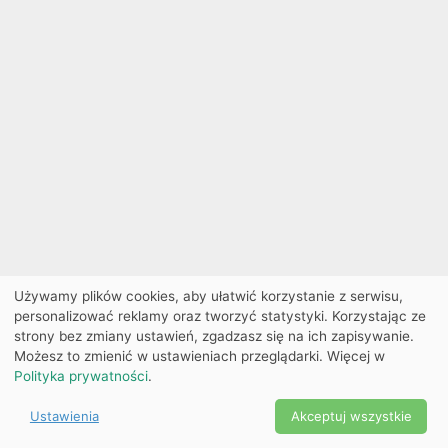
Używamy plików cookies, aby ułatwić korzystanie z serwisu,
personalizować reklamy oraz tworzyć statystyki. Korzystając ze
strony bez zmiany ustawień, zgadzasz się na ich zapisywanie.
Możesz to zmienić w ustawieniach przeglądarki. Więcej w
Polityka prywatności
.
Ustawienia
Akceptuj wszystkie
Powered by Copyright ©
Ekobilet
2026
|
Ustawienia
2026
cookies