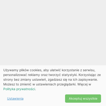
Używamy plików cookies, aby ułatwić korzystanie z serwisu,
personalizować reklamy oraz tworzyć statystyki. Korzystając ze
strony bez zmiany ustawień, zgadzasz się na ich zapisywanie.
Możesz to zmienić w ustawieniach przeglądarki. Więcej w
Polityka prywatności
.
Ustawienia
Akceptuj wszystkie
Powered by Copyright ©
Ekobilet
2026
|
Ustawienia
2026
cookies