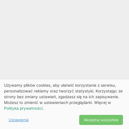
Używamy plików cookies, aby ułatwić korzystanie z serwisu,
personalizować reklamy oraz tworzyć statystyki. Korzystając ze
strony bez zmiany ustawień, zgadzasz się na ich zapisywanie.
Możesz to zmienić w ustawieniach przeglądarki. Więcej w
Polityka prywatności
.
Ustawienia
Akceptuj wszystkie
Powered by Copyright ©
Ekobilet
2026
|
Ustawienia
2026
cookies