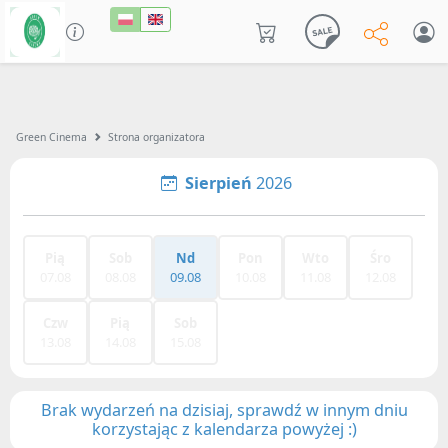
Green Cinema
Strona organizatora
Sierpień
2026
Pią
Sob
Nd
Pon
Wto
Śro
07.08
08.08
09.08
10.08
11.08
12.08
Czw
Pią
Sob
13.08
14.08
15.08
Brak wydarzeń na dzisiaj, sprawdź w innym dniu
korzystając z kalendarza powyżej :)