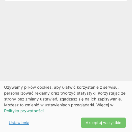
Używamy plików cookies, aby ułatwić korzystanie z serwisu,
personalizować reklamy oraz tworzyć statystyki. Korzystając ze
strony bez zmiany ustawień, zgadzasz się na ich zapisywanie.
Możesz to zmienić w ustawieniach przeglądarki. Więcej w
Polityka prywatności
.
Ustawienia
Akceptuj wszystkie
Powered by Copyright ©
Ekobilet
2026
|
Ustawienia
2026
cookies