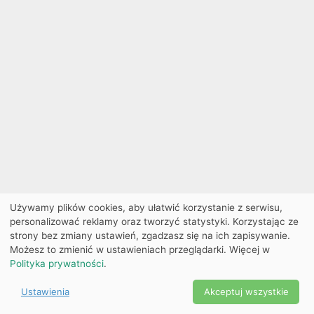
Używamy plików cookies, aby ułatwić korzystanie z serwisu,
personalizować reklamy oraz tworzyć statystyki. Korzystając ze
strony bez zmiany ustawień, zgadzasz się na ich zapisywanie.
Możesz to zmienić w ustawieniach przeglądarki. Więcej w
Polityka prywatności
.
Ustawienia
Akceptuj wszystkie
Powered by Copyright ©
Ekobilet
2026
|
Ustawienia
2026
cookies