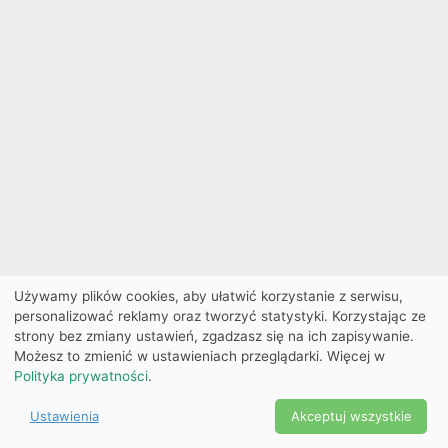
Używamy plików cookies, aby ułatwić korzystanie z serwisu,
personalizować reklamy oraz tworzyć statystyki. Korzystając ze
strony bez zmiany ustawień, zgadzasz się na ich zapisywanie.
Możesz to zmienić w ustawieniach przeglądarki. Więcej w
Polityka prywatności
.
Ustawienia
Akceptuj wszystkie
Powered by Copyright ©
Ekobilet
2026
|
Ustawienia
2026
cookies