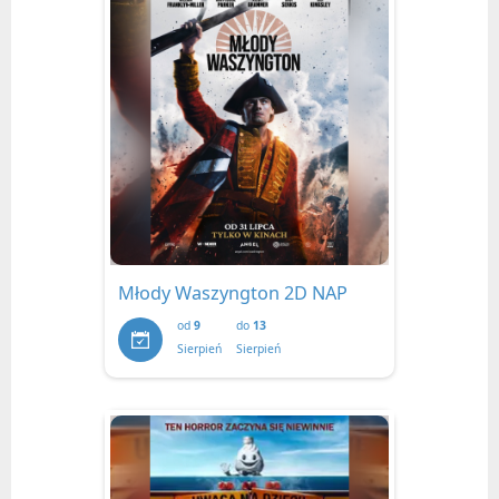
Młody Waszyngton 2D NAP
od
9
do
13
Sierpień
Sierpień