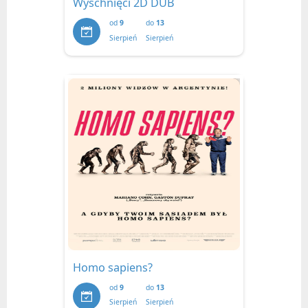
Wyschnięci 2D DUB
od
9
do
13
Sierpień
Sierpień
Homo sapiens?
od
9
do
13
Sierpień
Sierpień