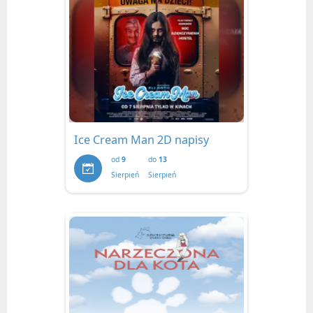
Ice Cream Man 2D napisy
od
9
do
13
Sierpień
Sierpień