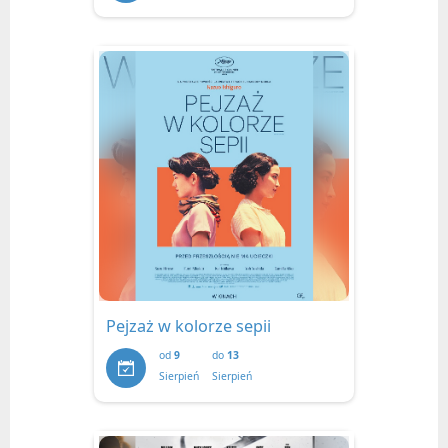
Pejzaż w kolorze sepii
od
9
do
13
Sierpień
Sierpień