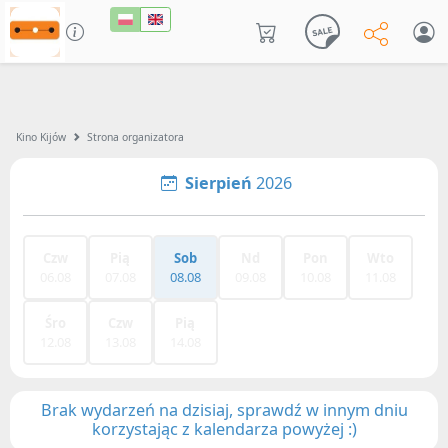
Kino Kijów
Strona organizatora
Sierpień
2026
Czw
Pią
Sob
Nd
Pon
Wto
06.08
07.08
08.08
09.08
10.08
11.08
Śro
Czw
Pią
12.08
13.08
14.08
Brak wydarzeń na dzisiaj, sprawdź w innym dniu
korzystając z kalendarza powyżej :)