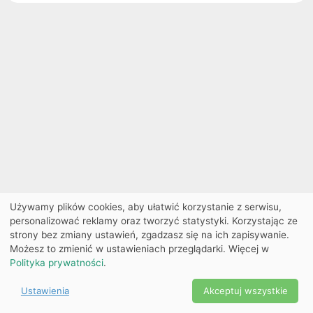
Używamy plików cookies, aby ułatwić korzystanie z serwisu,
personalizować reklamy oraz tworzyć statystyki. Korzystając ze
strony bez zmiany ustawień, zgadzasz się na ich zapisywanie.
Możesz to zmienić w ustawieniach przeglądarki. Więcej w
Polityka prywatności
.
Ustawienia
Akceptuj wszystkie
Powered by Copyright ©
Ekobilet
2026
|
Ustawienia
2026
cookies