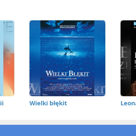
ii
Wielki błękit