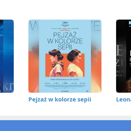
Pejzaż w kolorze sepii