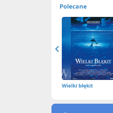
Polecane
Wielki błękit