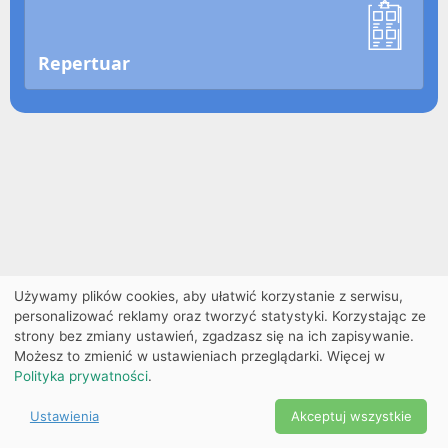
Repertuar
Używamy plików cookies, aby ułatwić korzystanie z serwisu,
personalizować reklamy oraz tworzyć statystyki. Korzystając ze
strony bez zmiany ustawień, zgadzasz się na ich zapisywanie.
Możesz to zmienić w ustawieniach przeglądarki. Więcej w
Polityka prywatności
.
Ustawienia
Akceptuj wszystkie
Powered by Copyright ©
Ekobilet
2026
|
Ustawienia
2026
cookies