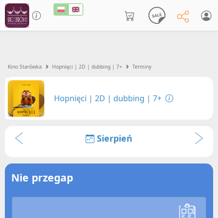
Kino Starówka
Hopnięci | 2D | dubbing | 7+
Terminy
Hopnięci | 2D | dubbing | 7+
Sierpień
Nie przegap