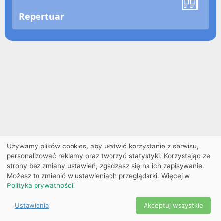
Repertuar
Używamy plików cookies, aby ułatwić korzystanie z serwisu,
personalizować reklamy oraz tworzyć statystyki. Korzystając ze
strony bez zmiany ustawień, zgadzasz się na ich zapisywanie.
Możesz to zmienić w ustawieniach przeglądarki. Więcej w
Polityka prywatności
.
Ustawienia
Akceptuj wszystkie
Powered by Copyright ©
Ekobilet
2026
|
Ustawienia
2026
cookies