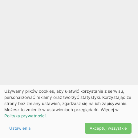
Używamy plików cookies, aby ułatwić korzystanie z serwisu,
personalizować reklamy oraz tworzyć statystyki. Korzystając ze
strony bez zmiany ustawień, zgadzasz się na ich zapisywanie.
Możesz to zmienić w ustawieniach przeglądarki. Więcej w
Polityka prywatności
.
Ustawienia
Akceptuj wszystkie
Powered by Copyright ©
Ekobilet
2026
|
Ustawienia
2026
cookies