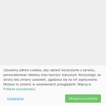
Używamy plików cookies, aby ułatwić korzystanie z serwisu,
personalizować reklamy oraz tworzyć statystyki. Korzystając ze
strony bez zmiany ustawień, zgadzasz się na ich zapisywanie.
Możesz to zmienić w ustawieniach przeglądarki. Więcej w
Polityka prywatności
.
Ustawienia
Akceptuj wszystkie
Powered by Copyright ©
Ekobilet
2026
|
Ustawienia
2026
cookies