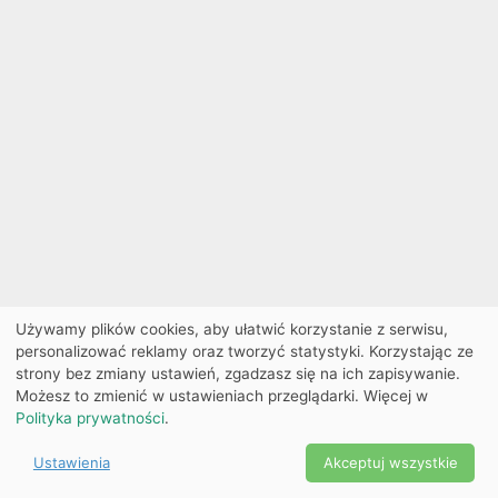
Używamy plików cookies, aby ułatwić korzystanie z serwisu,
personalizować reklamy oraz tworzyć statystyki. Korzystając ze
strony bez zmiany ustawień, zgadzasz się na ich zapisywanie.
Możesz to zmienić w ustawieniach przeglądarki. Więcej w
Polityka prywatności
.
Ustawienia
Akceptuj wszystkie
Powered by Copyright ©
Ekobilet
2026
|
Ustawienia
2026
cookies