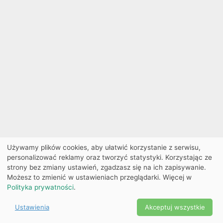
Używamy plików cookies, aby ułatwić korzystanie z serwisu,
personalizować reklamy oraz tworzyć statystyki. Korzystając ze
strony bez zmiany ustawień, zgadzasz się na ich zapisywanie.
Możesz to zmienić w ustawieniach przeglądarki. Więcej w
Polityka prywatności
.
Ustawienia
Akceptuj wszystkie
Powered by Copyright ©
Ekobilet
2026
|
Ustawienia
2026
cookies