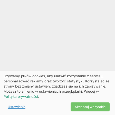
Używamy plików cookies, aby ułatwić korzystanie z serwisu,
personalizować reklamy oraz tworzyć statystyki. Korzystając ze
strony bez zmiany ustawień, zgadzasz się na ich zapisywanie.
Możesz to zmienić w ustawieniach przeglądarki. Więcej w
Polityka prywatności
.
Ustawienia
Akceptuj wszystkie
Powered by Copyright ©
Ekobilet
2026
|
Ustawienia
2026
cookies