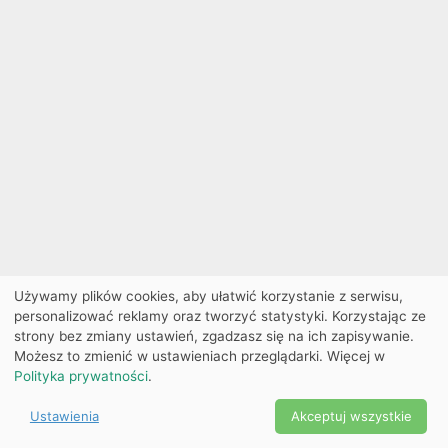
Używamy plików cookies, aby ułatwić korzystanie z serwisu,
personalizować reklamy oraz tworzyć statystyki. Korzystając ze
strony bez zmiany ustawień, zgadzasz się na ich zapisywanie.
Możesz to zmienić w ustawieniach przeglądarki. Więcej w
Polityka prywatności
.
Ustawienia
Akceptuj wszystkie
Powered by Copyright ©
Ekobilet
2026
|
Ustawienia
2026
cookies