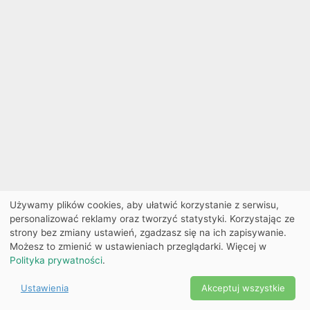
Używamy plików cookies, aby ułatwić korzystanie z serwisu,
personalizować reklamy oraz tworzyć statystyki. Korzystając ze
strony bez zmiany ustawień, zgadzasz się na ich zapisywanie.
Możesz to zmienić w ustawieniach przeglądarki. Więcej w
Polityka prywatności
.
Ustawienia
Akceptuj wszystkie
Powered by Copyright ©
Ekobilet
2026
|
Ustawienia
2026
cookies