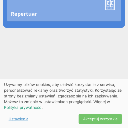
Repertuar
Używamy plików cookies, aby ułatwić korzystanie z serwisu,
personalizować reklamy oraz tworzyć statystyki. Korzystając ze
strony bez zmiany ustawień, zgadzasz się na ich zapisywanie.
Możesz to zmienić w ustawieniach przeglądarki. Więcej w
Polityka prywatności
.
Ustawienia
Akceptuj wszystkie
Powered by Copyright ©
Ekobilet
2026
|
Ustawienia
2026
cookies