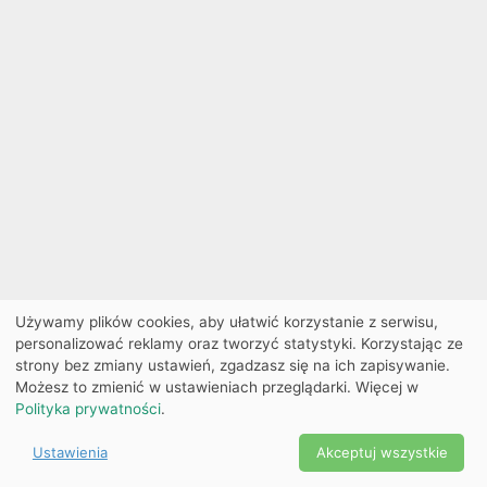
Używamy plików cookies, aby ułatwić korzystanie z serwisu,
personalizować reklamy oraz tworzyć statystyki. Korzystając ze
strony bez zmiany ustawień, zgadzasz się na ich zapisywanie.
Możesz to zmienić w ustawieniach przeglądarki. Więcej w
Polityka prywatności
.
Ustawienia
Akceptuj wszystkie
Powered by Copyright ©
Ekobilet
2026
|
Ustawienia
2026
cookies