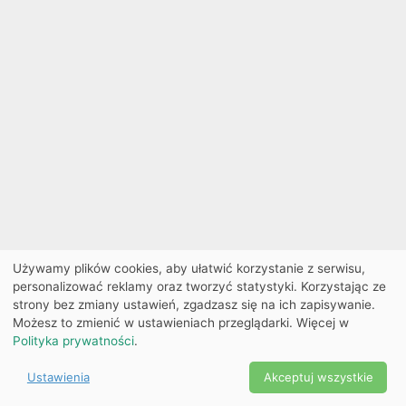
Używamy plików cookies, aby ułatwić korzystanie z serwisu,
personalizować reklamy oraz tworzyć statystyki. Korzystając ze
strony bez zmiany ustawień, zgadzasz się na ich zapisywanie.
Możesz to zmienić w ustawieniach przeglądarki. Więcej w
Polityka prywatności
.
Ustawienia
Akceptuj wszystkie
Powered by Copyright ©
Ekobilet
2026
|
Ustawienia
2026
cookies