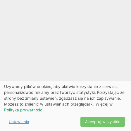
Używamy plików cookies, aby ułatwić korzystanie z serwisu,
personalizować reklamy oraz tworzyć statystyki. Korzystając ze
strony bez zmiany ustawień, zgadzasz się na ich zapisywanie.
Możesz to zmienić w ustawieniach przeglądarki. Więcej w
Polityka prywatności
.
Ustawienia
Akceptuj wszystkie
Powered by Copyright ©
Ekobilet
2026
|
Ustawienia
2026
cookies