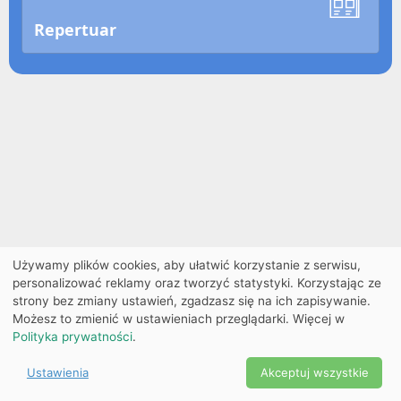
Repertuar
Używamy plików cookies, aby ułatwić korzystanie z serwisu,
personalizować reklamy oraz tworzyć statystyki. Korzystając ze
strony bez zmiany ustawień, zgadzasz się na ich zapisywanie.
Możesz to zmienić w ustawieniach przeglądarki. Więcej w
Polityka prywatności
.
Ustawienia
Akceptuj wszystkie
Powered by Copyright ©
Ekobilet
2026
|
Ustawienia
2026
cookies