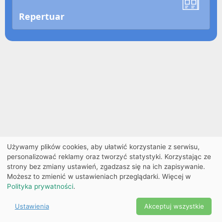
Repertuar
Używamy plików cookies, aby ułatwić korzystanie z serwisu,
personalizować reklamy oraz tworzyć statystyki. Korzystając ze
strony bez zmiany ustawień, zgadzasz się na ich zapisywanie.
Możesz to zmienić w ustawieniach przeglądarki. Więcej w
Polityka prywatności
.
Ustawienia
Akceptuj wszystkie
Powered by Copyright ©
Ekobilet
2026
|
Ustawienia
2026
cookies