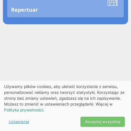
Repertuar
Używamy plików cookies, aby ułatwić korzystanie z serwisu,
personalizować reklamy oraz tworzyć statystyki. Korzystając ze
strony bez zmiany ustawień, zgadzasz się na ich zapisywanie.
Możesz to zmienić w ustawieniach przeglądarki. Więcej w
Polityka prywatności
.
Ustawienia
Akceptuj wszystkie
Powered by Copyright ©
Ekobilet
2026
|
Ustawienia
2026
cookies