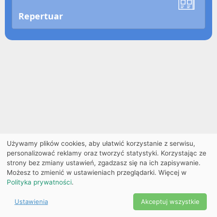
Repertuar
Używamy plików cookies, aby ułatwić korzystanie z serwisu,
personalizować reklamy oraz tworzyć statystyki. Korzystając ze
strony bez zmiany ustawień, zgadzasz się na ich zapisywanie.
Możesz to zmienić w ustawieniach przeglądarki. Więcej w
Polityka prywatności
.
Ustawienia
Akceptuj wszystkie
Powered by Copyright ©
Ekobilet
2026
|
Ustawienia
2026
cookies