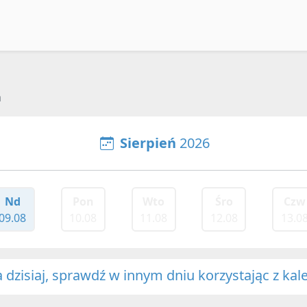
a
Sierpień
2026
Nd
Pon
Wto
Śro
Czw
09.08
10.08
11.08
12.08
13.0
dzisiaj, sprawdź w innym dniu korzystając z kal