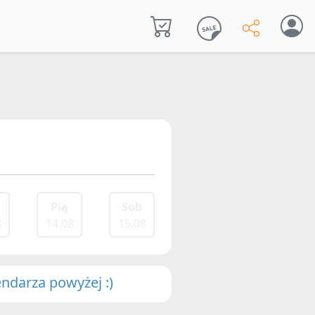
Pią
Sob
8
14.08
15.08
endarza powyżej :)