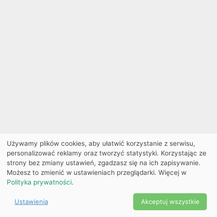
Używamy plików cookies, aby ułatwić korzystanie z serwisu,
personalizować reklamy oraz tworzyć statystyki. Korzystając ze
strony bez zmiany ustawień, zgadzasz się na ich zapisywanie.
Możesz to zmienić w ustawieniach przeglądarki. Więcej w
Polityka prywatności
.
Ustawienia
Akceptuj wszystkie
Powered by Copyright ©
Ekobilet
2026
|
Ustawienia
2026
cookies