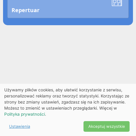
Repertuar
Używamy plików cookies, aby ułatwić korzystanie z serwisu,
personalizować reklamy oraz tworzyć statystyki. Korzystając ze
strony bez zmiany ustawień, zgadzasz się na ich zapisywanie.
Możesz to zmienić w ustawieniach przeglądarki. Więcej w
Polityka prywatności
.
Ustawienia
Akceptuj wszystkie
Powered by Copyright ©
Ekobilet
2026
|
Ustawienia
2026
cookies