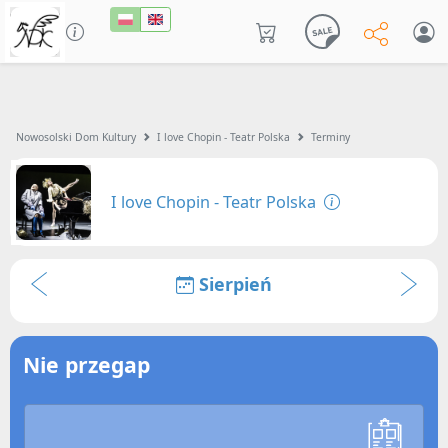
Nowosolski Dom Kultury
I love Chopin - Teatr Polska
Terminy
I love Chopin - Teatr Polska
Sierpień
Nie przegap