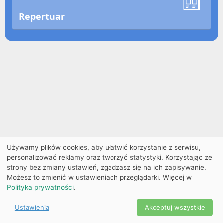
Repertuar
Używamy plików cookies, aby ułatwić korzystanie z serwisu,
personalizować reklamy oraz tworzyć statystyki. Korzystając ze
strony bez zmiany ustawień, zgadzasz się na ich zapisywanie.
Możesz to zmienić w ustawieniach przeglądarki. Więcej w
Polityka prywatności
.
Ustawienia
Akceptuj wszystkie
Powered by Copyright ©
Ekobilet
2026
|
Ustawienia
2026
cookies