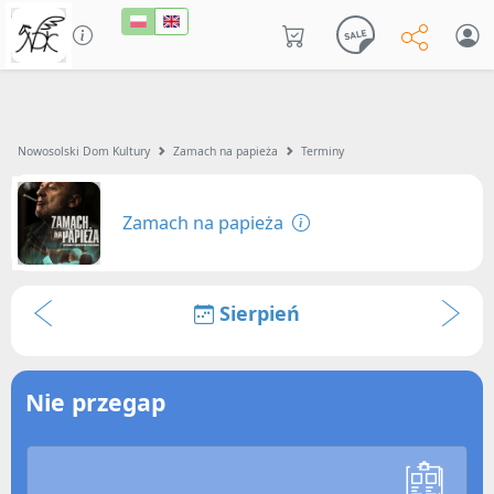
Nowosolski Dom Kultury
Zamach na papieża
Terminy
Zamach na papieża
Sierpień
Nie przegap