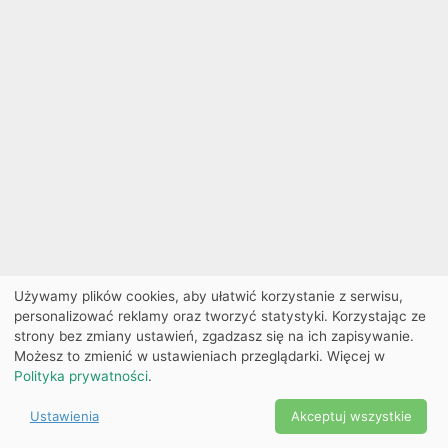
Używamy plików cookies, aby ułatwić korzystanie z serwisu,
personalizować reklamy oraz tworzyć statystyki. Korzystając ze
strony bez zmiany ustawień, zgadzasz się na ich zapisywanie.
Możesz to zmienić w ustawieniach przeglądarki. Więcej w
Polityka prywatności
.
Ustawienia
Akceptuj wszystkie
Powered by Copyright ©
Ekobilet
2026
|
Ustawienia
2026
cookies