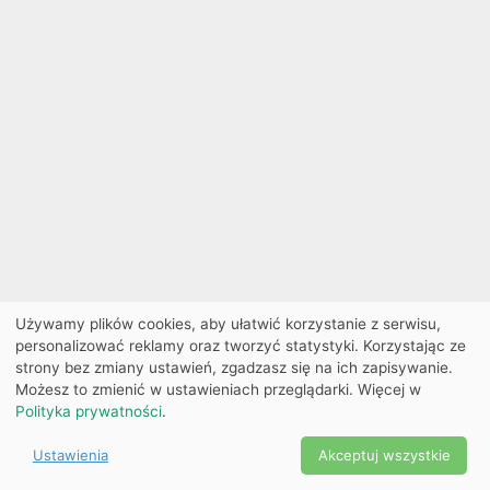
Używamy plików cookies, aby ułatwić korzystanie z serwisu,
personalizować reklamy oraz tworzyć statystyki. Korzystając ze
strony bez zmiany ustawień, zgadzasz się na ich zapisywanie.
Możesz to zmienić w ustawieniach przeglądarki. Więcej w
Polityka prywatności
.
Ustawienia
Akceptuj wszystkie
Powered by Copyright ©
Ekobilet
2026
|
Ustawienia
2026
cookies