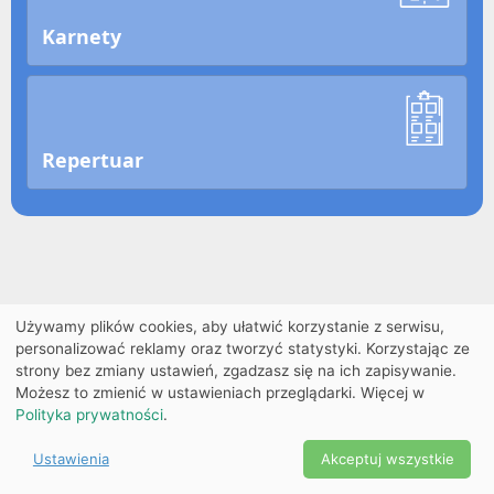
Karnety
Repertuar
Używamy plików cookies, aby ułatwić korzystanie z serwisu,
personalizować reklamy oraz tworzyć statystyki. Korzystając ze
strony bez zmiany ustawień, zgadzasz się na ich zapisywanie.
Możesz to zmienić w ustawieniach przeglądarki. Więcej w
Polityka prywatności
.
Ustawienia
Akceptuj wszystkie
Powered by Copyright ©
Ekobilet
2026
|
Ustawienia
2026
cookies