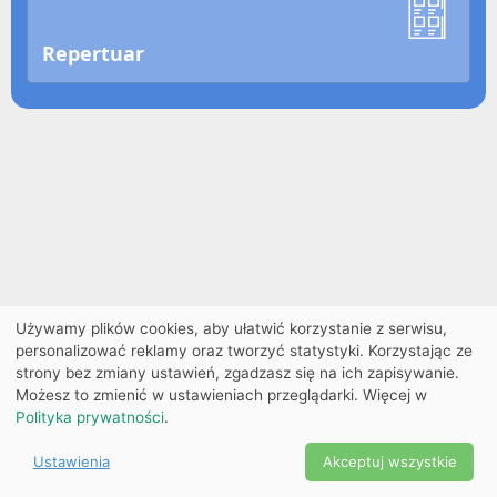
Repertuar
Używamy plików cookies, aby ułatwić korzystanie z serwisu,
personalizować reklamy oraz tworzyć statystyki. Korzystając ze
strony bez zmiany ustawień, zgadzasz się na ich zapisywanie.
Możesz to zmienić w ustawieniach przeglądarki. Więcej w
Polityka prywatności
.
Ustawienia
Akceptuj wszystkie
Powered by Copyright ©
Ekobilet
2026
|
Ustawienia
2026
cookies